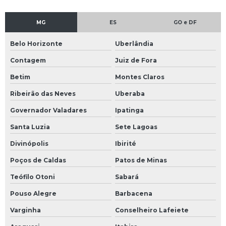
MG
ES
GO e DF
Belo Horizonte
Uberlândia
Contagem
Juiz de Fora
Betim
Montes Claros
Ribeirão das Neves
Uberaba
Governador Valadares
Ipatinga
Santa Luzia
Sete Lagoas
Divinópolis
Ibirité
Poços de Caldas
Patos de Minas
Teófilo Otoni
Sabará
Pouso Alegre
Barbacena
Varginha
Conselheiro Lafeiete