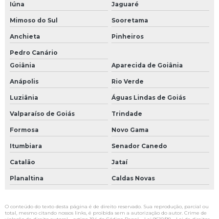
Iúna
Jaguaré
Mimoso do Sul
Sooretama
Anchieta
Pinheiros
Pedro Canário
Goiânia
Aparecida de Goiânia
Anápolis
Rio Verde
Luziânia
Águas Lindas de Goiás
Valparaíso de Goiás
Trindade
Formosa
Novo Gama
Itumbiara
Senador Canedo
Catalão
Jataí
Planaltina
Caldas Novas
O conteúdo do texto desta página é de direito reservado. Sua reprodução, parcial ou
total, mesmo citando nossos links, é proibida sem a autorização do autor. Crime de