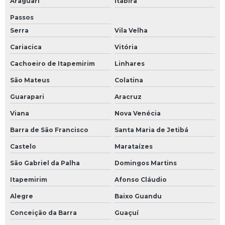
Araguari
Itabira
Passos
Serra
Vila Velha
Cariacica
Vitória
Cachoeiro de Itapemirim
Linhares
São Mateus
Colatina
Guarapari
Aracruz
Viana
Nova Venécia
Barra de São Francisco
Santa Maria de Jetibá
Castelo
Marataízes
São Gabriel da Palha
Domingos Martins
Itapemirim
Afonso Cláudio
Alegre
Baixo Guandu
Conceição da Barra
Guaçuí