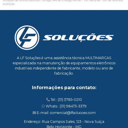
violação de direito autoral – artigo 184 do Código Penal –
Lei 9610/98 - Lei de direitos
autorais
.
A LF Soluções é uma assistência técnica MULTIMARCAS
especializada na manutenção de equipamentos eletrônicos
industriais independente de fabricante, modelo ou ano de
fabricação.
Informações para contato:
Tel.: (31) 3785-0210
Whats.: (31) 98473-3379
E-mail: comercial@lfsolucoes.com
Endereço: Rua Campos Sales, 123 - Nova Suíça
Belo Horizonte - MG