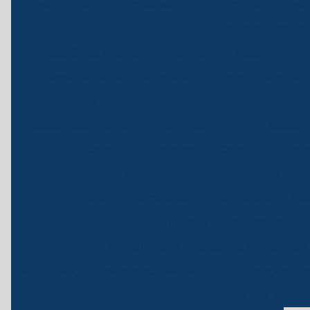
Inversor de frequencia weg onde comprar
Inve
Reparo de inversores
Assistência técnica inversor abb
Assistência té
Assistência técnica inversor siemens
Assistên
Assistência técnica inversor yaskawa
Assistenci
Assistencia tecnica inversores schneider
Assistên
Conserto de inversor
Conserto de inv
Conserto de inversores de frequência
Di
Fornecedor de inversor de frequência
Man
Manutenção de inversores de 
Manutenção inversor de frequência 
Manutenção inversor schneider
Manutenção prev
Reparo de soft-starte