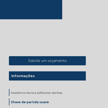
enção de placas eletrônicas
ônicas
Solicite um orçamento
Informações
Assistência técnica softstarter danfoss
Chave de partida suave