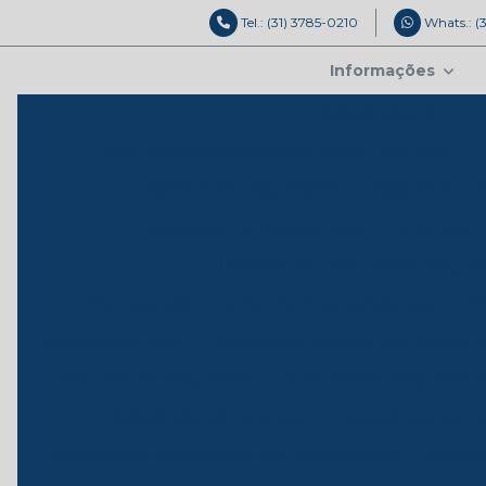
Tel.: (31) 3785-0210
Whats.: (
Informações
Assistências WEG
Manutenção servo drive servo drive weg
Servo drive weg sca06
Assistencia t
Conserto de inversor weg
Inversor 
Inversor de frequencia weg dis
Manutenção inversor de frequencia weg
M
Servomotor weg
Assistencia tecnica soft starter
Soft starter weg ssw06
Soft starter weg ssw07
Assistência técnica weg
Assistência técn
Assistência técnica weg em minas gerais
Assist