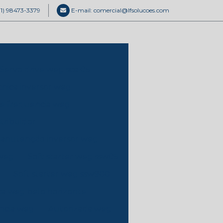
31) 98473-3379
E-mail: comercial@lfsolucoes.com
Servo drive weg sca 05
ecnica inversor weg
de frequencia weg
tribuidor
anutenção inversor weg
 weg
Soft starter weg ssw05
Soft starter weg ssw900
ica weg belo horizonte
ência weg
Autorizada weg