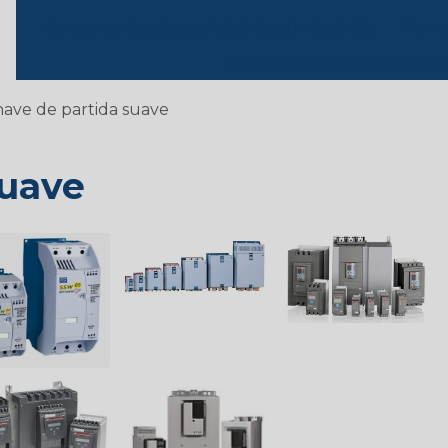
Conserto de placas eletrônicas industriais
Manut
Fornecedor de peças eletr
ave de partida suave
suave