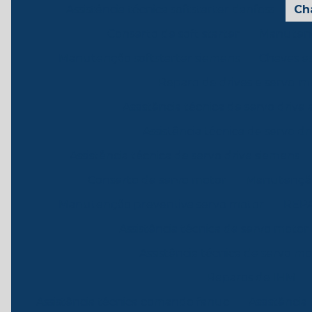
Assistência técnica softstarter danfoss
Ch
Conserto de soft starter
Manutenç
Manutenção softstarter siemens
Chaves es
Reparo de drives e servo-m
Assistência técnica de servo drive 
Assistência técnica de servo dr
Assistência técnica de servo drive siemens
Conserto de servo motor
Manutenção
Manutenção preventiva servo motor
REP
Assistência técnica de servo motor
Assistência técnica de servo m
Reparos de IHM
Assistência técnica comando fanuc
Assistência