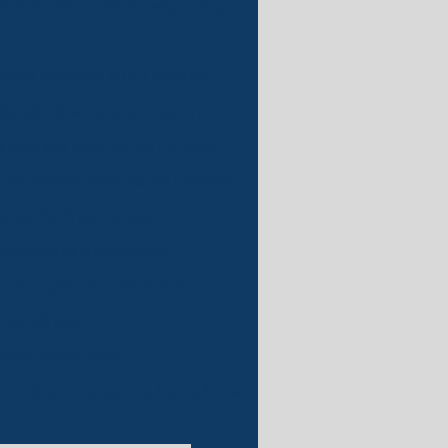
rsor de frequência weg preço
cnica inversor allen bradley
cia técnica inversor vacon
a tecnica inversores danfoss
cia técnica inversores toshiba
ersor de frequencia
stribuidor de inversor
utenção de inversores
frequência
belo horizonte
entiva inversor de frequência
r