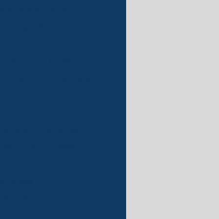
anutenção de ihm
nutenção ihm siemens
nutenção
Conserto de clp
ncia tecnica plc siemens
ontes chaveadas
nutenção de fontes
nserto de nobreaks
reventiva de nobreak
trônicos
letrônicos
etrônicos