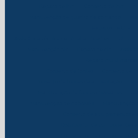
Reparo de ihm
Conserto de ihm
M
Manutenção de quadro de comando
Ma
Reparos de CLP
Assistência técnica de plc allen bradley
Clp ma
Manutenção plc
Reparo de clp
Assistê
Reparo multi-marcas
Conserto de fontes
Conserto de f
Conserto de fontes de alimentação
Ma
Manutenção de fontes chaveadas
Co
Manutenção de nobreaks
Manutenção p
Conserto de equipamentos ele
Distribuidor de componentes e
Fornecedor de componentes el