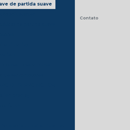
ave de partida suave
ão soft starter
Contato
táticas de partida suave
otores
allen bradley
ive fanuc
Conserto servo drive
 de servomotores
ARO DE SERVO MOTOR
 allen bradley
otor fanuc
 técnica de ihm allen bradley