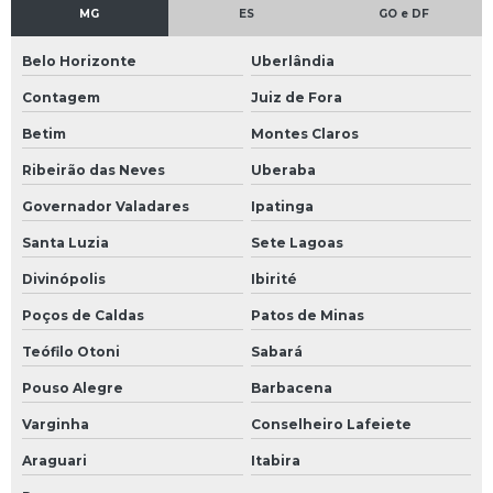
MG
ES
GO e DF
Belo Horizonte
Uberlândia
Contagem
Juiz de Fora
Betim
Montes Claros
Ribeirão das Neves
Uberaba
Governador Valadares
Ipatinga
Santa Luzia
Sete Lagoas
Divinópolis
Ibirité
Poços de Caldas
Patos de Minas
Teófilo Otoni
Sabará
Pouso Alegre
Barbacena
Varginha
Conselheiro Lafeiete
Araguari
Itabira