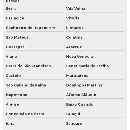
Passos
Serra
Vila Velha
Cariacica
Vitória
Cachoeiro de Itapemirim
Linhares
São Mateus
Colatina
Guarapari
Aracruz
Viana
Nova Venécia
Barra de São Francisco
Santa Maria de Jetibá
Castelo
Marataízes
São Gabriel da Palha
Domingos Martins
Itapemirim
Afonso Cláudio
Alegre
Baixo Guandu
Conceição da Barra
Guaçuí
Iúna
Jaguaré