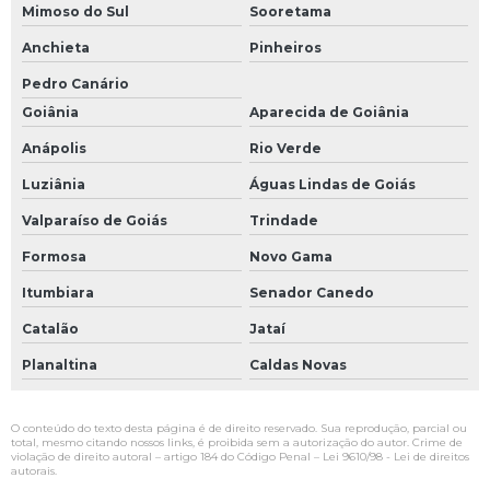
Mimoso do Sul
Sooretama
Anchieta
Pinheiros
Pedro Canário
Goiânia
Aparecida de Goiânia
Anápolis
Rio Verde
Luziânia
Águas Lindas de Goiás
Valparaíso de Goiás
Trindade
Formosa
Novo Gama
Itumbiara
Senador Canedo
Catalão
Jataí
Planaltina
Caldas Novas
O conteúdo do texto desta página é de direito reservado. Sua reprodução, parcial ou
total, mesmo citando nossos links, é proibida sem a autorização do autor. Crime de
violação de direito autoral – artigo 184 do Código Penal –
Lei 9610/98 - Lei de direitos
autorais
.